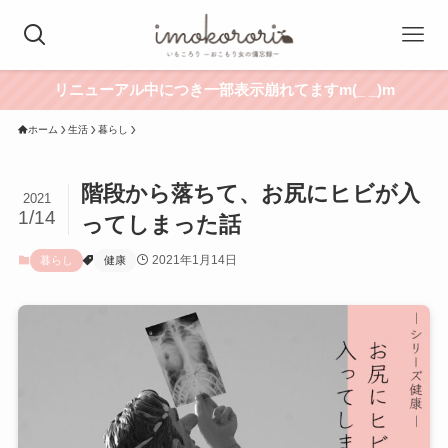
リニューアル中につき一部表示崩れてますm(_ _)m
ホーム
生活
暮らし
階段から落ちて、お尻にヒビが入
2021
1/14
ってしまった話
2021年1月14日
暮らし
健康