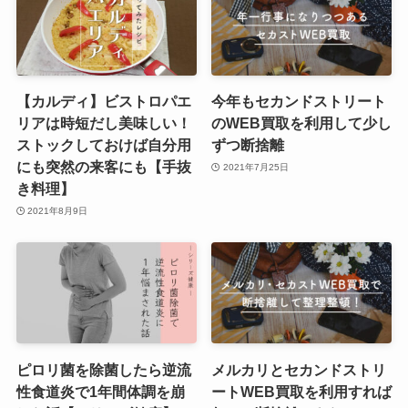
【カルディ】ビストロパエ
今年もセカンドストリート
リアは時短だし美味しい！
のWEB買取を利用して少し
ストックしておけば自分用
ずつ断捨離
にも突然の来客にも【手抜
2021年7月25日
き料理】
2021年8月9日
ピロリ菌を除菌したら逆流
メルカリとセカンドストリ
性食道炎で1年間体調を崩
ートWEB買取を利用すれば