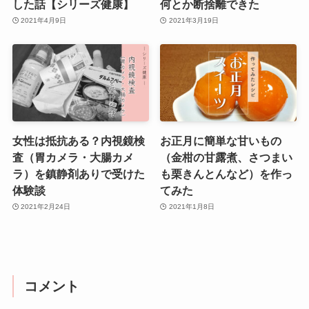
した話【シリーズ健康】
何とか断捨離できた
2021年4月9日
2021年3月19日
女性は抵抗ある？内視鏡検
お正月に簡単な甘いもの
査（胃カメラ・大腸カメ
（金柑の甘露煮、さつまい
ラ）を鎮静剤ありで受けた
も栗きんとんなど）を作っ
体験談
てみた
2021年2月24日
2021年1月8日
コメント