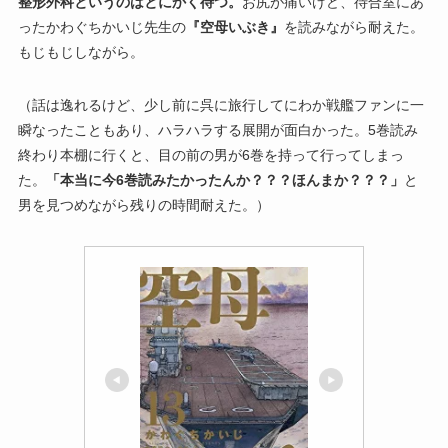
整形外科というのはとにかく待つ。
お尻が痛いけど、待合室にあ
ったかわぐちかいじ先生の
『空母いぶき』
を読みながら耐えた。
もじもじしながら。
（話は逸れるけど、少し前に呉に旅行してにわか戦艦ファンに一
瞬なったこともあり、ハラハラする展開が面白かった。5巻読み
終わり本棚に行くと、目の前の男が6巻を持って行ってしまっ
た。
「本当に今6巻読みたかったんか？？？ほんまか？？？」
と
男を見つめながら残りの時間耐えた。）