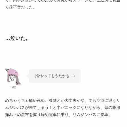
り、両手が塞がっていたのでお尻からズドーンだ。ご近所にも届
く落下音だった。
…泣いた。
（骨やってもうたかも…）
IMO
めちゃくちゃ痛い死ぬ、脊髄とか大丈夫かな、でも空港に迎うリ
ムジンバスが来てしまう！と半パニックになりながら、母の膝用
痛み止め湿布を握り締め電車に乗り、リムジンバスに乗車。