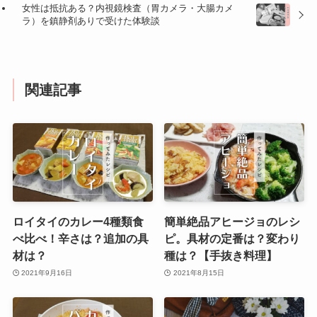
女性は抵抗ある？内視鏡検査（胃カメラ・大腸カメ
ラ）を鎮静剤ありで受けた体験談
関連記事
ロイタイのカレー4種類食
簡単絶品アヒージョのレシ
べ比べ！辛さは？追加の具
ピ。具材の定番は？変わり
材は？
種は？【手抜き料理】
2021年9月16日
2021年8月15日