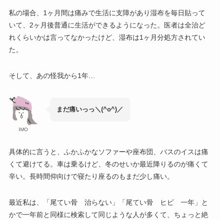
私の場合、1ヶ月間は痛みで生活に支障があり湿布を毎日貼って
いて、2ヶ月後普通に生活ができるようになった。医者は全治ど
れくらいかは言ってなかったけど、湿布は1ヶ月分処方されてい
た。
そして、あの怪我から1年…
まだ痛いっっ＼(^o^)／
IMO
具体的に言うと、ふかふかなソファーや座布団、バスのイスは痛
くて避けてる。車は乗るけど、冬のせいか最近降りるのが痛くて
辛い。長時間仰向けで寝たり座るのもまだ少し痛い。
最近私は、「尾てい骨 治らない」「尾てい骨 ヒビ 一年」と
かで一年前と同様に検索して同じような人が多くて、ちょっと絶