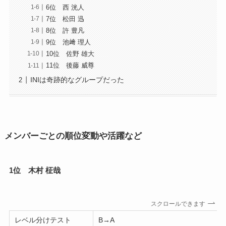
6位 西 洸人
7位 松田 迅
8位 許 豊凡
9位 池﨑 理人
10位 佐野 雄大
11位 後藤 威尊
INIは奇跡的なグループだった
メンバーごとの順位変動や活躍など
1位 木村 柾哉
スクロールできます
レベル分けテスト
B→A