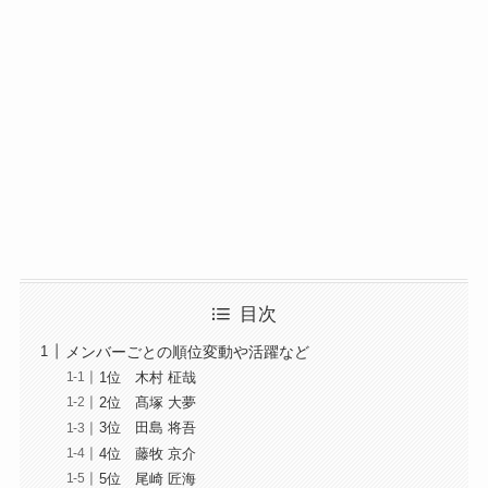
目次
メンバーごとの順位変動や活躍など
1位 木村 柾哉
2位 髙塚 大夢
3位 田島 将吾
4位 藤牧 京介
5位 尾崎 匠海