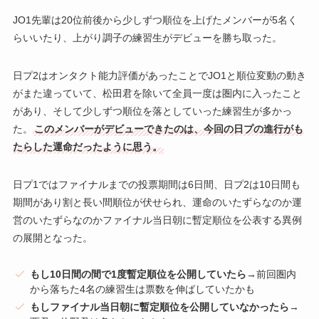
JO1先輩は20位前後から少しずつ順位を上げたメンバーが5名く
らいいたり、上がり調子の練習生がデビューを勝ち取った。
日プ2はオンタクト能力評価があったことでJO1と順位変動の動き
がまた違っていて、松田君を除いて全員一度は圏内に入ったこと
があり、そして少しずつ順位を落としていった練習生が多かっ
た。
このメンバーがデビューできたのは、今回の日プの進行がも
たらした運命だったように思う。
日プ1ではファイナルまでの投票期間は6日間、日プ2は10日間も
期間があり割と長い間順位が伏せられ、運命のいたずらなのか運
営のいたずらなのかファイナル当日朝に暫定順位を公表する異例
の展開となった。
もし10日間の間で1度暫定順位を公開していたら
→前回圏内
から落ちた4名の練習生は票数を伸ばしていたかも
もしファイナル当日朝に暫定順位を公開していなかったら
→