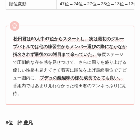
順位変動
47位→24位→27位→25位→13位→13位
松田君は60人中47位からスタートし、実は最初のグルー
プバトルでは他の練習生からメンバー選びの際になかなか
指名されず最後の10巡目まで余っていた。
毎度ステージ
で圧倒的な存在感を見せつけて、さらに周りを盛り上げる
優しい性格も見えてきて着実に順位を上げ最終順位でデビ
ュー圏内に。
プデュの醍醐味の様な成長でとても良い。
番組内ではあまり見れなかった松田君のマンネっぷりに期
待。
8位 許 豊凡