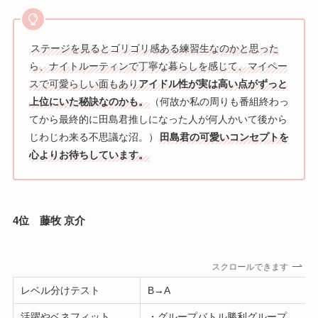
ステージを見るとゴリゴリ感ある練習生なのかと思った
ら、ナイトルーティンで丁寧な暮らしを感じて、マイペー
スで可愛らしい面もあり
アイドル性が実は高い点がずっと
上位にいた秘訣なのかも。
（何故か私の周りも番組終わっ
てから最終的に田島君推しになった人が何人かいて後から
じわじわ来る不思議な沼。）
田島君の可愛いコンセプトを
心よりお待ちしています。
4位 藤牧 京介
スクロールできます
レベル分けテスト
B→A
活躍やベネフィット
・グループバトル勝利グループ