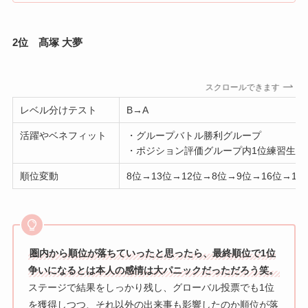
2位 髙塚 大夢
スクロールできます
レベル分けテスト
B→A
活躍やベネフィット
・グループバトル勝利グループ
・ポジション評価グループ内1位練習生
順位変動
8位→13位→12位→8位→9位→16位→17
圏内から順位が落ちていったと思ったら、最終順位で1位
争いになるとは本人の感情は大パニックだっただろう笑。
ステージで結果をしっかり残し、グローバル投票でも1位
を獲得しつつ、それ以外の出来事も影響したのか順位が落