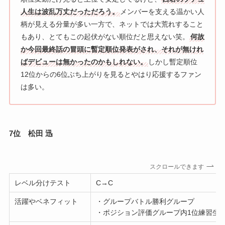
人生は波乱万丈だっただろう。
メンバーを支える温かい人
柄が見える分量が多い一方で、ネットでは大荒れすること
もあり、とてもこの起伏がない順位だと思えない笑。
何故
か今回最終話の冒頭に暫定順位発表がされ、それが無けれ
ばデビューは無かったのかもしれない。
しかし暫定順位
12位からの6位ぶち上がりを見るとやはり応援するファン
は多い。
7位 松田 迅
スクロールできます
レベル分けテスト
C→C
活躍やベネフィット
・グループバトル勝利グループ
・ポジション評価グループ内1位練習生