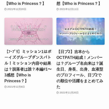
【Who is Princess？】
想【Who is Princess？】
2021年12月20日
2021年12月11日
【ﾌｰﾌﾟﾘ】ミッション1はボ
【日プ2】吉本から
ーイズグループダンスバト
OCTPATH結成！メンバー
ル！ミッション内容や結果
は？グループ名由来は？誕
は？脱落者は誰？本編#1〜
生日、身長、出身、血液型
3感想【Who is
のプロフィール、日プ2で
Princess？】
の順位や活躍をまとめてみ
た
2021年12月8日
2021年11月20日