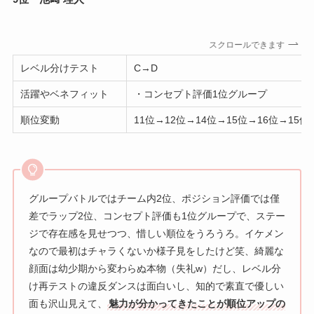
スクロールできます
レベル分けテスト
C→D
活躍やベネフィット
・コンセプト評価1位グループ
順位変動
11位→12位→14位→15位→16位→15位
グループバトルではチーム内2位、ポジション評価では僅
差でラップ2位、コンセプト評価も1位グループで、ステー
ジで存在感を見せつつ、惜しい順位をうろうろ。イケメン
なので最初はチャラくないか様子見をしたけど笑、綺麗な
顔面は幼少期から変わらぬ本物（失礼w）だし、レベル分
け再テストの違反ダンスは面白いし、知的で素直で優しい
面も沢山見えて、
魅力が分かってきたことが順位アップの