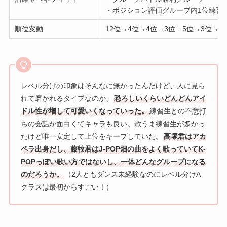
・ポジション評価グループ内1位練習
順位変動
12位→4位→4位→3位→5位→3位→3
レベル分けの印象はそんなに無かったんだけど、人に見ら
れて磨かれるタイプなのか、
恐ろしいくらいどんどんアイ
ドル性が増して可愛いくなっていった。
練習生との不意打
ちの会話が面白くてキャラも良い。歌うま練習生が多かっ
たけど唯一安定して上位をキープしていた。
髙塚君はアカ
ペラ出身だし、藤牧君はJ-POP畑の曲をよく歌っていてK-
POPっぽい歌い方ではないし、一体どんなグループになる
のだろうか。
（2人ともダンス未経験なのにレベル分けA
クラスは最初からすごい！）