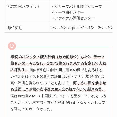
活躍やベネフィット
・グループバトル勝利グループ
・テーマ曲センター
・ファイナル評価センター
順位変動
1位→2位→1位→1位→1位→2位→2位→
最初のオンタクト能力評価（放送前順位）も1位、テーマ
曲センターもこなし、1位と2位を行き来する安定して人気
の練習生。
順位変動は前回の川尻蓮君の様でもあるけど、
レベル分けテストの最初の評価はBだったり現場評価では
高い評価を得られないこともあって、
悔しさに顔を滲ませ
る場面はスポ根少女漫画の主人公の様で何だか刺さる笑。
実は創造営2021（中国版プデュ）にも受かっていたという
ことだけど、木村君不在だと番組が締まらなかったし日プ
を選んでくれて良かった。