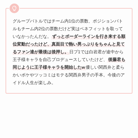
グループバトルではチーム内1位の票数、ポジションバト
ルもチーム内2位の票数だけど実はベネフィットを取って
いなかったんだな。
ずっとボーダーラインを行き来する順
位変動だったけど、真面目で熱い男っぷりをちゃんと見て
るファン達が最後は後押し。
日プ1では白岩君が途中から
王子様キャラを自己プロデュースしていたけど、
後藤君も
同じように王子様キャラを開始したw
優しい関西弁と柔ら
かいボケやツッコミはモテる関西弁男子の手本。今後のア
イドル人生が楽しみ。