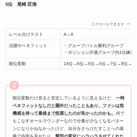
5位 尾崎 匠海
スクロールできます
レベル分けテスト
A→A
活躍やベネフィット
・グループバトル勝利グループ
・ポジション評価グループ内1位練習
順位変動
14位→6位→5位→5位→7位→8位→8
順位変動だけ見ると安定しているように見えるけど、
一時
ベネフィットなしだと圏外だったこともあり、ファンは危
機感を持って最後まで投票したのが良かったのかも。
何で
もこなすオールラウンダーなので分量が少なくなるパター
ンになりかねなかったけど、自分をさらけだすことへの葛
藤で内面を見せたり、
髪型の変化にハラハラさせてくれた