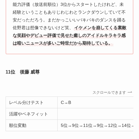
能力評価（放送前順位）3位からスタートしたけれど、未
経験ということもありじわじわとランクダウンしていて不
安だっただろう。まだかっこいいバキバキのダンスを踊る
佐野君は想像できないけど笑、
イケメンを崩してくる素敵
な笑顔やデビュー評価で見せた癒しのアイドルキラキラ感
は暗いニュースが多いご時世だから期待している。
11位 後藤 威尊
スクロールできます
レベル分けテスト
C→B
活躍やベネフィット
順位変動
5位→9位→11位→9位→12位→14位→1