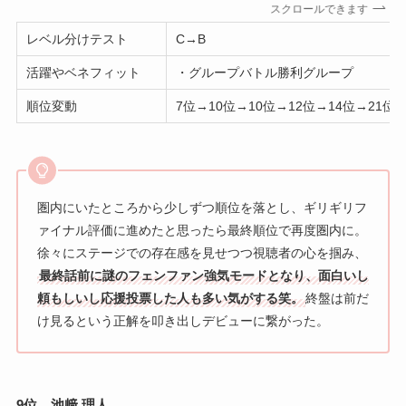
スクロールできます
レベル分けテスト
C→B
活躍やベネフィット
・グループバトル勝利グループ
順位変動
7位→10位→10位→12位→14位→21位
圏内にいたところから少しずつ順位を落とし、ギリギリフ
ァイナル評価に進めたと思ったら最終順位で再度圏内に。
徐々にステージでの存在感を見せつつ視聴者の心を掴み、
最終話前に謎のフェンファン強気モードとなり、面白いし
頼もしいし応援投票した人も多い気がする笑。
終盤は前だ
け見るという正解を叩き出しデビューに繋がった。
9位 池﨑 理人