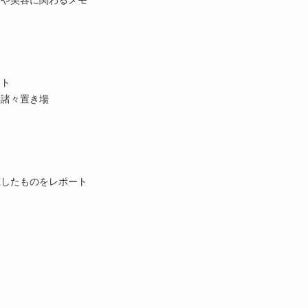
メや美容に関わるメモ
ート
、諸々置き場
聴したものをレポート