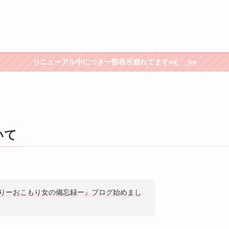
リニューアル中につき一部表示崩れてますm(_ _)m
いて
ろりーおこもり女の備忘録ー』ブログ始めまし