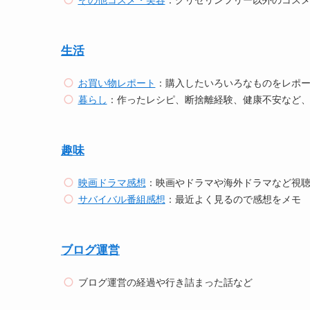
その他コスメ・美容
：グリセリンフリー以外のコス
生活
お買い物レポート
：購入したいろいろなものをレポ
暮らし
：作ったレシピ、断捨離経験、健康不安など
趣味
映画ドラマ感想
：映画やドラマや海外ドラマなど視
サバイバル番組感想
：最近よく見るので感想をメモ
ブログ運営
ブログ運営の経過や行き詰まった話など