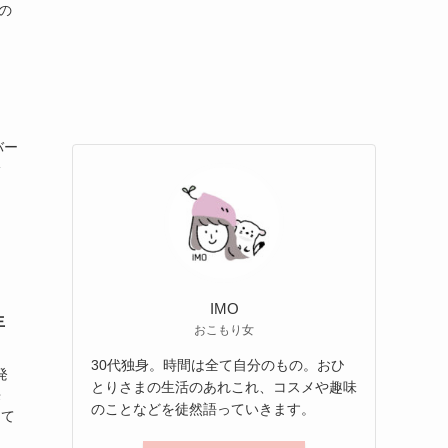
の
バー
身
。
IMO
生
おこもり女
30代独身。時間は全て自分のもの。おひ
発
とりさまの生活のあれこれ、コスメや趣味
来
のことなどを徒然語っていきます。
って