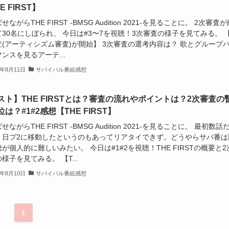
E FIRST】
せながらTHE FIRST -BMSG Audition 2021-を見ることに。 2次審査が
30名にしぼられ、 今日は#3〜7を視聴！3次審査の様子を見てみる。 【
査(アーティシズム審査)が開始】 3次審査の選考内容は？ 歌とグループ
ンスを見るアーテ...
1年8月11日
サバイバル番組感想
スト】THE FIRSTとは？審査の流れやポイントは？2次審査の
は？#1#2感想【THE FIRST】
せながらTHE FIRST -BMSG Audition 2021-を見ることに。 最初数話
、日プ2に移動したというのもあってリアタイできず。どうやらサバ番は
が個人的に難しいみたい。 今日は#1#2を視聴！THE FIRSTの概要と2
様子を見てみる。 【T...
1年8月10日
サバイバル番組感想
1