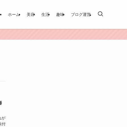
ホーム
美容
生活
趣味
ブログ運営
海
れが
振付