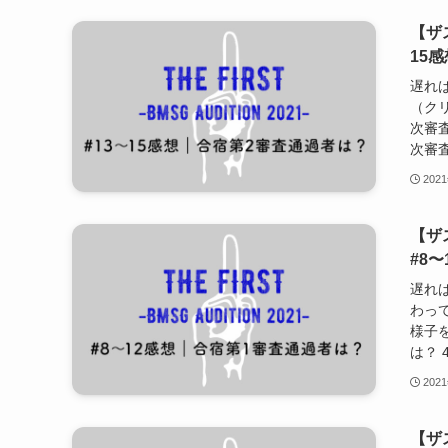
【ザ
15感
遅れば
（クリ
次審査
次審査
202
【ザ
#8〜
遅れば
わって
様子を
は？ 
202
【ザ