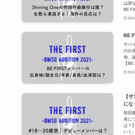
は誰
BE:F
202
BE
サバ
の出身
地、
【BE
202
【ザ
になっ
前回
表につ
は？
いく。