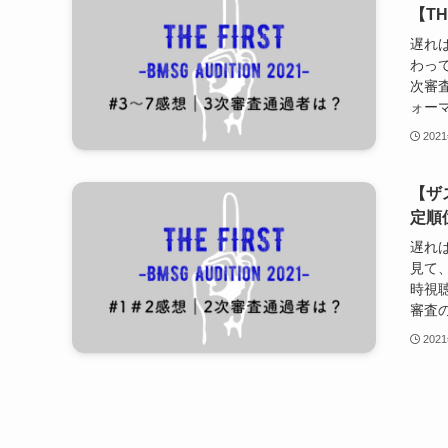
【TH
遅れば
わって
次審
ォーマ
202
【ザ
定順位
遅れば
見て
時視聴
審査の
202