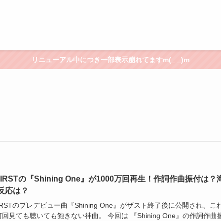
リニューアル中につき一部表示崩れてますm(_ _)m
FIRSTの『Shining One』が1000万回再生！作詞作曲振付は？
反応は？
FIRSTのプレデビュー曲『Shining One』がザスト終了後に公開され、こ
回見ても聴いても飽きない神曲。 今回は 『Shining One』の作詞作曲