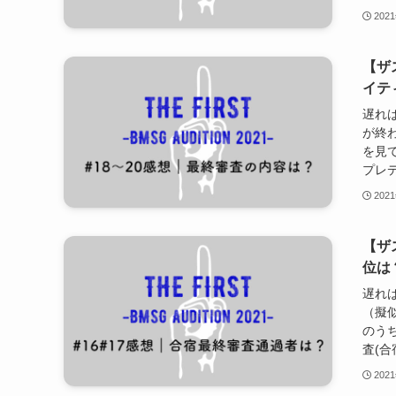
202
【ザ
イティ
遅れば
が終わ
を見
プレデビ
202
【ザ
位は？
遅れば
（擬似
のうち
査(合
202