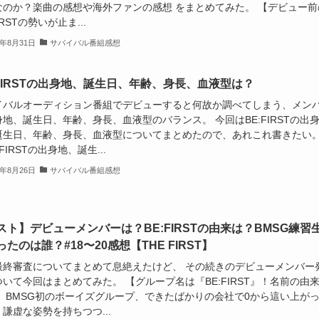
なのか？楽曲の感想や海外ファンの感想 をまとめてみた。 【デビュー前
IRSTの勢いが止ま...
1年8月31日
サバイバル番組感想
:FIRSTの出身地、誕生日、年齢、身長、血液型は？
イバルオーディション番組でデビューすると何故か調べてしまう、メン
地、誕生日、年齢、身長、血液型のバランス。 今回はBE:FIRSTの出
誕生日、年齢、身長、血液型についてまとめたので、あれこれ書きたい
:FIRSTの出身地、誕生...
1年8月26日
サバイバル番組感想
スト】デビューメンバーは？BE:FIRSTの由来は？BMSG練習
たのは誰？#18〜20感想【THE FIRST】
最終審査についてまとめて息絶えたけど、 その続きのデビューメンバー
いて今回はまとめてみた。 【グループ名は『BE:FIRST』！名前の由
】 BMSG初のボーイズグループ、できたばかりの会社で0から這い上が
謙虚な姿勢を持ちつつ...