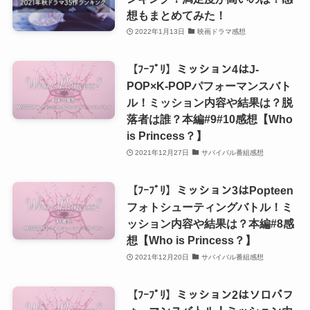
想もまとめてみた！
2022年1月13日
映画ドラマ感想
【ﾌｰﾌﾟﾘ】ミッション4はJ-
POP×K-POPパフォーマンスバト
ル！ミッション内容や結果は？脱
落者は誰？本編#9#10感想【Who
is Princess？】
2021年12月27日
サバイバル番組感想
【ﾌｰﾌﾟﾘ】ミッション3はPopteen
フォトシューティングバトル！ミ
ッション内容や結果は？本編#8感
想【Who is Princess？】
2021年12月20日
サバイバル番組感想
【ﾌｰﾌﾟﾘ】ミッション2はソロパフ