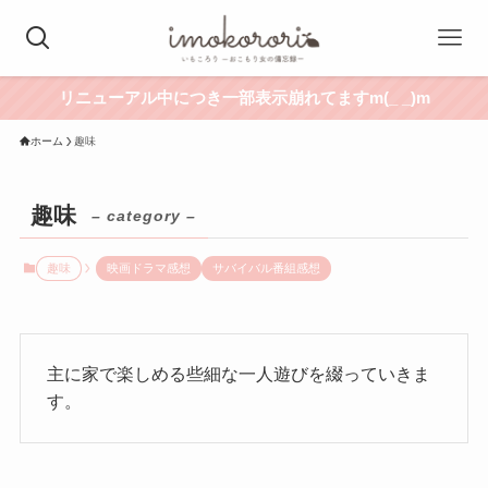
リニューアル中につき一部表示崩れてますm(_ _)m
ホーム
趣味
趣味
– category –
趣味
映画ドラマ感想
サバイバル番組感想
主に家で楽しめる些細な一人遊びを綴っていきま
す。