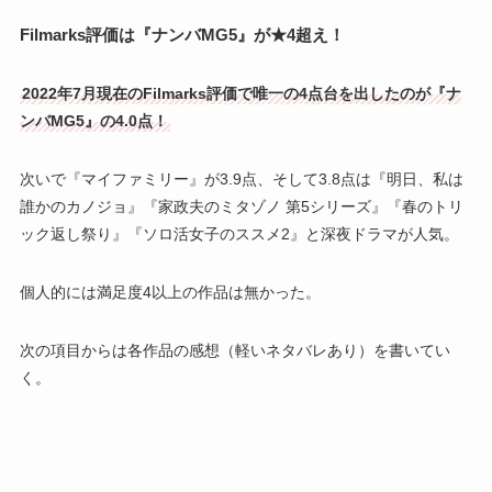
Filmarks評価は『ナンバMG5』が★4超え！
2022年7月現在のFilmarks評価で唯一の4点台を出したのが『ナ
ンバMG5』の4.0点！
次いで『マイファミリー』が3.9点、そして3.8点は『
明日、私は
誰かのカノジョ』『家政夫のミタゾノ 第5シリーズ』『春のトリ
ック返し祭り』『
ソロ活女子のススメ2』と深夜ドラマが人気。
個人的には満足度4以上の作品は無かった。
次の項目からは各作品の感想（軽いネタバレあり）を書いてい
く。