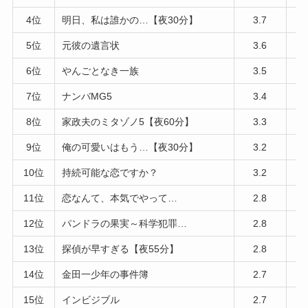
4位
明日、私は誰かの…【夜30分】
3.7
5位
元彼の遺言状
3.6
6位
やんごとなき一族
3.5
7位
ナンバMG5
3.4
8位
家政夫のミタゾノ5【夜60分】
3.3
9位
俺の可愛いはもう…【夜30分】
3.2
10位
持続可能な恋ですか？
3.2
11位
恋なんて、本気でやって…
2.8
12位
パンドラの果実～科学犯罪…
2.8
13位
探偵が早すぎる【夜55分】
2.8
14位
金田一少年の事件簿
2.7
15位
インビジブル
2.7