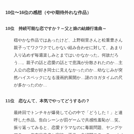
10位〜16位の感想（やや期待外れな作品）
10位 持続可能な恋ですか？～父と娘の結婚行進曲～
穏やかな作品ではあったけど、上野樹里さんと松重豊さん
親子ってワクワクでしかない組み合わせに対して、あまり
入り込めず毎週楽しみとまではいかなかった。何故だろ
う…。親子の話と恋愛の話とで意識が分散されたのか…主
人公の恋愛が好き同士に見えなかったのか…幼なじみが突
然ハイスペックになる漫画的展開か…謎のヨガタイムの尺
が多かったのか…
11位 恋なんて、本気でやってどうするの？
最終回でトンチキが爆発して心の中で「どうした！」と連
呼した作品。告白シーンが罰ゲームで共感性羞恥が…笑。
振り返ってみると、恋愛ドラマなのに毒親問題、ヤングケ