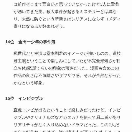
は前作そこまで面白いと思っていなかったけど3人に愛着
が湧いてきた笑。殺人事件が起きるミステリーとは異な
り、未然に防ぐという斬新さはシリアスにならずコメディ
寄りになる点が好まれそう。
14位 金田一少年の事件簿
私世代だと主演は堂本剛君のイメージが強いものの、道枝
君主演ということで楽しみにしていたが不完全燃焼さが目
立ち体感5話くらいの印象の薄さだった。漫画も含めこの
作品の良さは不気味さやザワザワ感。それが全然なかった
かなという印象。
15位 インビジブル
直虎コンビが出るということで楽しみだったけど、インビ
ジブルやクリミナルズなどカタカナを使って厨二感があり
リアリティがなく入り込めないドラマだった。この2人だ