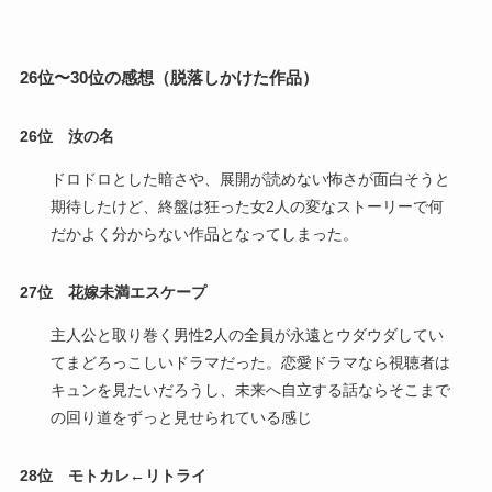
26位〜30位の感想（脱落しかけた作品）
26位 汝の名
ドロドロとした暗さや、展開が読めない怖さが面白そうと
期待したけど、終盤は狂った女2人の変なストーリーで何
だかよく分からない作品となってしまった。
27位
花嫁未満エスケープ
主人公と取り巻く男性2人の全員が永遠とウダウダしてい
てまどろっこしいドラマだった。恋愛ドラマなら視聴者は
キュンを見たいだろうし、未来へ自立する話ならそこまで
の回り道をずっと見せられている感じ
28位
モトカレ←リトライ