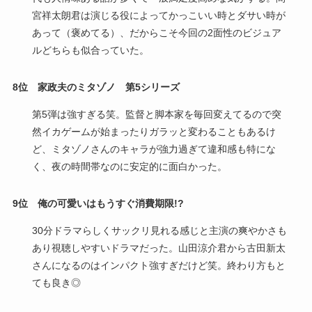
宮祥太朗君は演じる役によってかっこいい時とダサい時が
あって（褒めてる）、だからこそ今回の2面性のビジュア
ルどちらも似合っていた。
8位
家政夫のミタゾノ 第5シリーズ
第5弾は強すぎる笑。監督と脚本家を毎回変えてるので突
然イカゲームが始まったりガラッと変わることもあるけ
ど、ミタゾノさんのキャラが強力過ぎて違和感も特にな
く、夜の時間帯なのに安定的に面白かった。
9位 俺の可愛いはもうすぐ消費期限!?
30分ドラマらしくサックリ見れる感じと主演の爽やかさも
あり視聴しやすいドラマだった。山田涼介君から古田新太
さんになるのはインパクト強すぎだけど笑。終わり方もと
ても良き◎