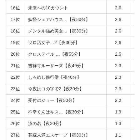
16位
未来への10カウント
2.6
17位
妖怪シェアハウス…【夜30分】
2.6
18位
メンタル強め美女…【夜30分】
2.6
19位
ソロ活女子…2【夜30分】
2.6
20位
クロステイル …【夜55分】
2.5
21位
吉祥寺ルーザーズ【夜49分】
2.3
22位
しろめし修行僧【夜40分】
2.3
23位
今夜はコの字で2【夜30分】
2.3
24位
受付のジョー【夜30分】
2.2
25位
不幸くんはキス…【夜30分】
1.9
26位
汝の名【夜30分】
1.3
27位
花嫁未満エスケープ【夜30分】
1.1