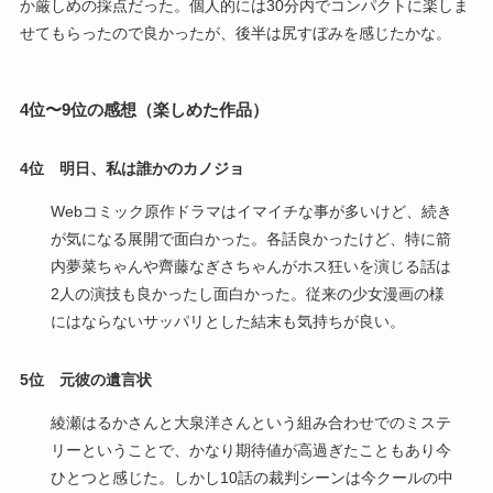
か厳しめの採点だった。個人的には30分内でコンパクトに楽しま
せてもらったので良かったが、後半は尻すぼみを感じたかな。
4位〜9位の感想（楽しめた作品）
4位
明日、私は誰かのカノジョ
Webコミック原作ドラマはイマイチな事が多いけど、続き
が気になる展開で面白かった。各話良かったけど、特に箭
内夢菜ちゃんや齊藤なぎさちゃんがホス狂いを演じる話は
2人の演技も良かったし面白かった。従来の少女漫画の様
にはならないサッパリとした結末も気持ちが良い。
5位
元彼の遺言状
綾瀬はるかさんと大泉洋さんという組み合わせでのミステ
リーということで、かなり期待値が高過ぎたこともあり今
ひとつと感じた。しかし10話の裁判シーンは今クールの中