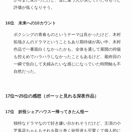
からまだ良かったけど、逆に違う人が演じていたらもっと
評価が低くなりそう。
16位
未来への10カウント
ボクシングの青春ものというテーマは良かったけど、木村
拓哉さんのドラマということもあり期待値が高い中、木村
作品で一番面白くなかったかも。全体を通して展開の抑揚
も控えめでハラハラしなかったこともあるけど、最終回の
一瞬で告白して夫婦みたいな感じになっていた時間軸も不
自然だった。
17位〜25位の感想（ボーッと見れる深夜作品）
17位 妖怪シェアハウスー帰ってきたん怪ー
独特なドラマなので好き嫌い分かれそうだけど、主演の小
芝風花ちゃんもそれを取り巻く妖怪達も可愛くて個人的に