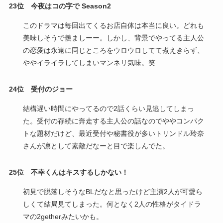
23位
今夜はコの字で Season2
このドラマは毎回出てくるお店自体は本当に良い。どれも
美味しそうで羨ましーー。しかし、背景でやってる主人公
の恋愛は永遠に同じところをウロウロしてて煮えきらず、
ややイライラしてしまいマンネリ気味。笑
24位 受付のジョー
結構遅い時間にやってるので2話くらい見逃してしまっ
た。受付の存続に奔走する主人公の話なのでややコンパク
トな題材だけど、最近受付や秘書役が多いトリンドル玲奈
さんが凛として素敵だなーと目で楽しんでた。
25位 不幸くんはキスするしかない！
初見で脱落しそうなBLだなと思ったけど主演2人が可愛ら
しくて結局見てしまった。何となく2人の性格がタイドラ
マの2getherみたいかも。