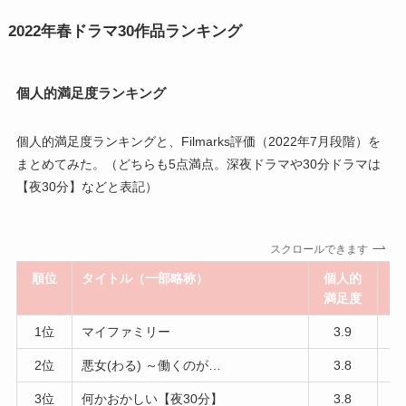
2022年春ドラマ30作品ランキング
個人的満足度ランキング
個人的満足度ランキングと、Filmarks評価（2022年7月段階）を
まとめてみた。（どちらも5点満点。深夜ドラマや30分ドラマは
【夜30分】などと表記）
スクロールできます
順位
タイトル（一部略称）
個人的
F
満足度
1位
マイファミリー
3.9
2位
悪女(わる) ～働くのが…
3.8
3位
何かおかしい
【夜30分】
3.8