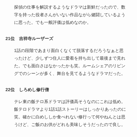
探偵の仕事を解説するようなドラマは新鮮だったので、数
字を持った役者さんがいない作品ながら健闘しているよう
に思った。でも一般評価は低めなのか。
21位 吉祥寺ルーザーズ
1話の段階であまり面白くなくて脱落するだろうなぁと思
ったけど、少しずつ住人に愛着を持ち出して最後まで見れ
た。でも面白さはなかったかも笑。ルームシェアのリビン
グでのシーンが多く、舞台を見てるようなドラマだった。
22位 しろめし修行僧
テレ東の飯テロ系ドラマは評価高そうなのにこれは低め。
飯テロドラマより1話1話ストーリーはしっかりあったのに
笑。確かに白めししか食べれない修行って何やねんとは思
うけど、ご飯のお供がどれも美味しそうだったので良し。