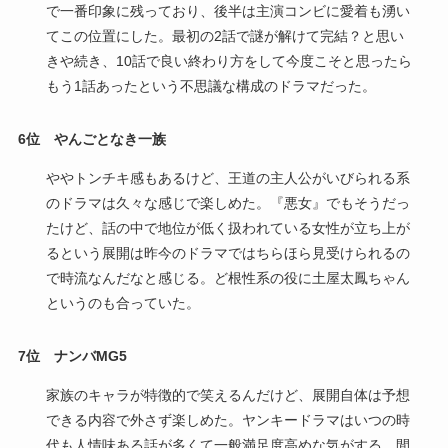
で一番印象に残っており、後半は主演コンビに愛着も湧い
てこの位置にした。最初の2話で謎が解けて完結？と思い
きや続き、10話で良い終わり方をして今度こそと思ったら
もう1話あったという不思議な構成のドラマだった。
6位 やんごとなき一族
ややトンチキ感もあるけど、王道の主人公がいびられる系
のドラマは久々な感じで楽しめた。『悪女』でもそうだっ
たけど、話の中で地位が低く扱われている女性が立ち上が
るという展開は昨今のドラマではちらほら見受けられるの
で時流なんだなと感じる。ど根性系の役に土屋太鳳ちゃん
というのも合っていた。
7位
ナンバMG5
家族のキャラが特徴的で笑えるんだけど、展開自体は予想
できる内容で外さず楽しめた。ヤンキードラマはいつの時
代も人情味ある話が多くて一般満足度高めな気がする。間