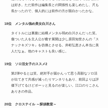
は好き。ただ前作は編集長との関係性も楽しめたし、尺も
長かったので、個人的には前作の方が面白かったかな。
18位
メンタル強め美女白川さん
タイトルには裏腹に結構メンタル弱め白川さんだった笑。
傷ついた人を主人公が癒す展開は少し原田知世さんの『ス
ナックキズツキ』を彷彿とさせる。井桁弘恵さん本当に美
人だなぁ。他のキャストも良い感じ。
19位
ソロ活女子のススメ2
第2弾やるとは笑。絶対手が届かんって思う高額なソロ活
が出てきて共感が減ったりマンネリもあり、前回よりは評
価下げてるけどボーッと見るのが楽しい。江口のりこさん
ありきの作品。
20位
クロステイル ～探偵教室～